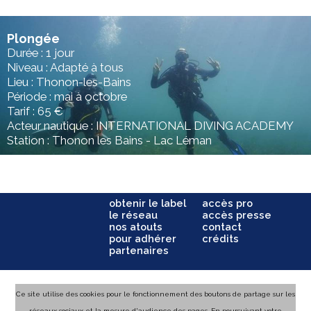
Plongée
Durée : 1 jour
Niveau : Adapté à tous
Lieu : Thonon-les-Bains
Période : mai à octobre
Tarif : 65 €
Acteur nautique : INTERNATIONAL DIVING ACADEMY
Station : Thonon les Bains - Lac Léman
obtenir le label
accès pro
le réseau
accès presse
nos atouts
contact
pour adhérer
crédits
partenaires
Ce site utilise des cookies pour le fonctionnement des boutons de partage sur les
réseaux sociaux et la mesure d'audience des pages. En poursuivant votre