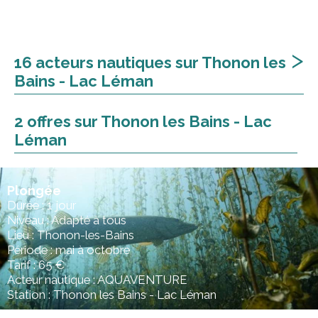
>
16 acteurs nautiques sur Thonon les
Bains - Lac Léman
2 offres sur Thonon les Bains - Lac
Léman
Plongée
Durée : 1 jour
Niveau : Adapté à tous
Lieu : Thonon-les-Bains
Période : mai à octobre
Tarif : 65 €
Acteur nautique : AQUAVENTURE
Station : Thonon les Bains - Lac Léman