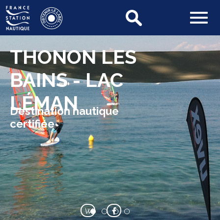
THONON LES
BAINS - LAC
LÉMAN
Destination nautique
certifiée
W