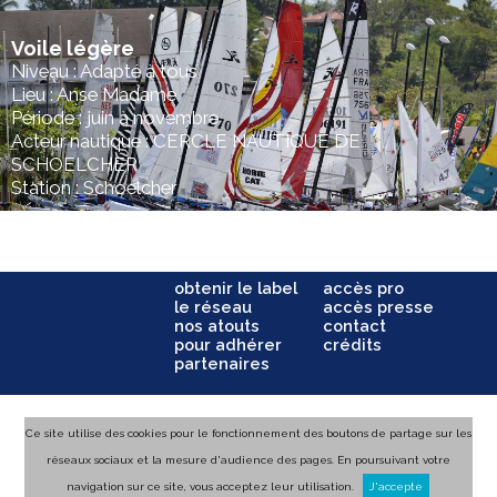
Voile légère
Niveau : Adapté à tous
Lieu : Anse Madame
Période : juin à novembre
Acteur nautique : CERCLE NAUTIQUE DE
SCHOELCHER
Station : Schoelcher
obtenir le label
accès pro
le réseau
accès presse
nos atouts
contact
pour adhérer
crédits
partenaires
Ce site utilise des cookies pour le fonctionnement des boutons de partage sur les
réseaux sociaux et la mesure d'audience des pages. En poursuivant votre
navigation sur ce site, vous acceptez leur utilisation.
J'accepte