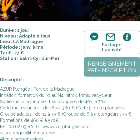
Durée : 1 jour
Niveau : Adapté à tous
Lieu : LA Madrague
Partager
Période : janv. à mai
l'activité
Tarif : 27 €
Station : Saint-Cyr-sur-Mer
RENSEIGNEMENT
PRÉ-INSCRIPTION
Descriptif :
AZUR Plongée : Port de la Madrague
Initiation, formation du N1 au N4, nitrox, trimix, recycleur
Sortie mer à la journée : Les plongées de 40€ à 70€
Carte multi séances : de 180 à 360 € (Carte 5 ou 10 plongées)
Groupe adultes : de 32 à 35 € (Groupe de 6 à 9 plongeurs : 35 €
Formations de 460 € à 570€
tel : 06.62.69.80.16 www.azurplongee.com
azurplongee@hotmail.com
#lepleindesensations